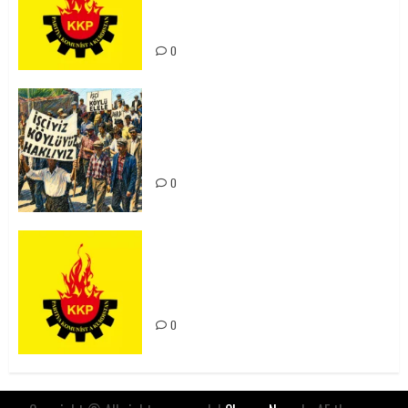
Kürdistan’ın Geleceği ve
Mücadele Hattımız
0
15-16 Haziran İşçi Direnişi’nin 56.
Yılında: Yeni Direnişler
Kaçınılmazdır!
0
Rahmi Koç’un Sözleri Bir Gaf
Değil, Sömürgeci Zihniyetin
İfadesidir
0