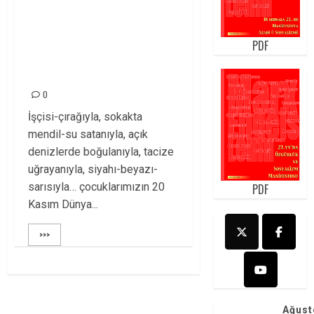
DÜNYA ÇOCUK
HAKLARI GÜNÜNDE
PDF
ÇOCUK
MANZARALARI!
0
İşçisi-çırağıyla, sokakta
mendil-su satanıyla, açık
denizlerde boğulanıyla, tacize
uğrayanıyla, siyahı-beyazı-
sarısıyla… çocuklarımızın 20
PDF
Kasım Dünya...
>>>
Ağust