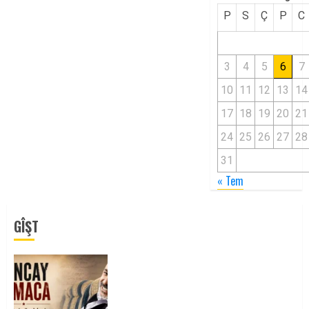
P
S
Ç
P
C
3
4
5
6
7
10
11
12
13
14
17
18
19
20
21
24
25
26
27
28
31
« Tem
GÎŞT
Tuncay Atmaca Yoldaşın Anısı
Mücadelemizde Yaşıyor