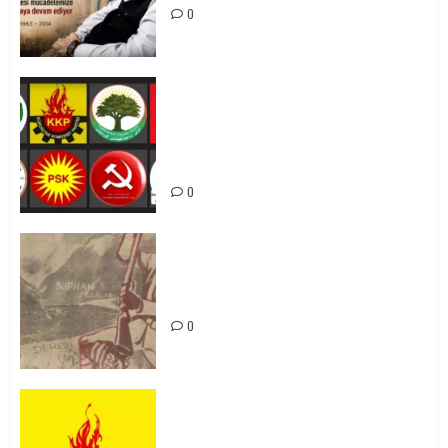
0
Foruma Çep a Kurdistanî: Em bang
li hemû hêzên Kurdistanî dikin ku
bi yekhelwestî rûbirûyî geşedanan
bibin
0
Zilan Katliamı’nı Unutmadık,
Unutturmayacağız!
0
KKP Parti Meclisi Sonuç Bildirisi:
Ortadoğu Yeniden Şekillenirken