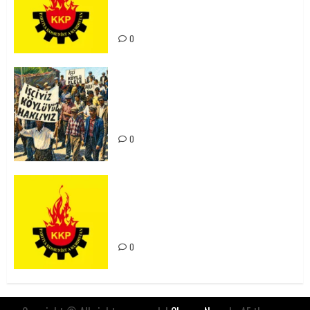
Kürdistan’ın Geleceği ve
Mücadele Hattımız
0
15-16 Haziran İşçi Direnişi’nin 56.
Yılında: Yeni Direnişler
Kaçınılmazdır!
0
Rahmi Koç’un Sözleri Bir Gaf
Değil, Sömürgeci Zihniyetin
İfadesidir
0