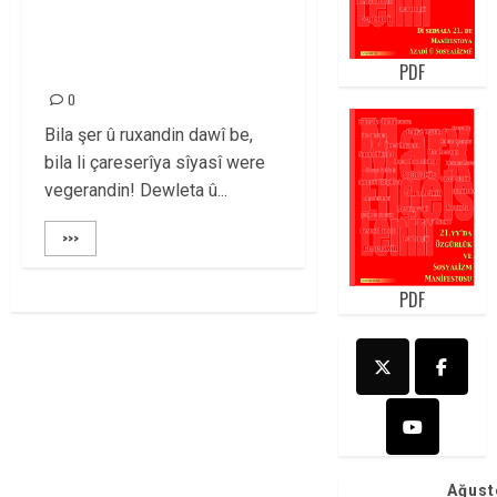
PARTİYA AZADÎ Û
SOSYALÎZMÊ
PDF
0
Bila şer û ruxandin dawî be,
bila li çareserîya sîyasî were
vegerandin! Dewleta û...
>>>
PDF
Ağust