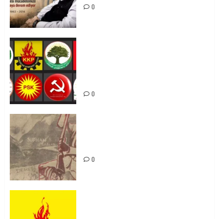
0
Foruma Çep a Kurdistanî: Em bang
li hemû hêzên Kurdistanî dikin ku
bi yekhelwestî rûbirûyî geşedanan
bibin
0
Zilan Katliamı’nı Unutmadık,
Unutturmayacağız!
0
KKP Parti Meclisi Sonuç Bildirisi:
Ortadoğu Yeniden Şekillenirken