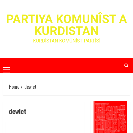
Skip
to
PARTIYA KOMUNÎST A
content
KURDISTAN
KÜRDİSTAN KOMÜNİST PARTİSİ
Primary
Menu
Home
dewlet
dewlet
BANGEWAZİYA