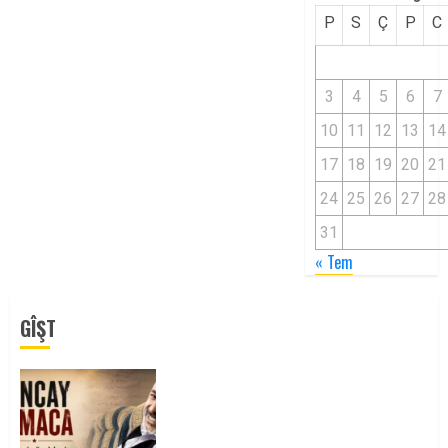
P
S
Ç
P
C
3
4
5
6
7
10
11
12
13
14
17
18
19
20
21
24
25
26
27
28
31
« Tem
GÎŞT
Tuncay Atmaca Yoldaşın Anısı
Mücadelemizde Yaşıyor