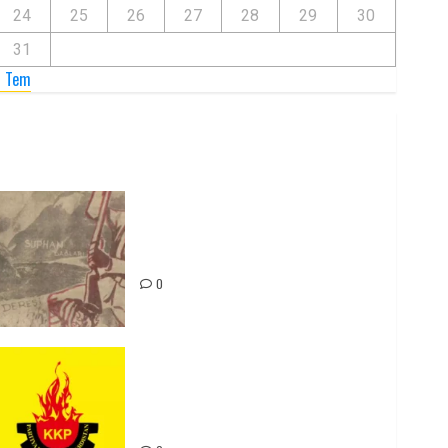
24
25
26
27
28
29
30
31
« Tem
Zilan Katliamı’nı Unutmadık,
Unutturmayacağız!
0
Rahmi Koç’un Sözleri Bir Gaf
Değil, Sömürgeci Zihniyetin
İfadesidir