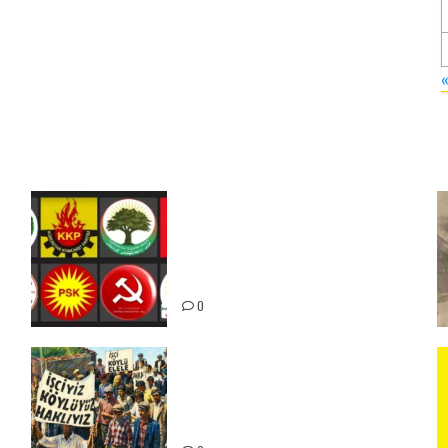
Foruma Çep a Kurdistanî: Em
bang li hemû hêzên Kurdistanî
dikin ku bi yekhelwestî rûbirûyî
geşedanan bibin
0
15-16 Haziran İşçi Direnişi’nin
56. Yılında: Yeni Direnişler
Kaçınılmazdır!
ız