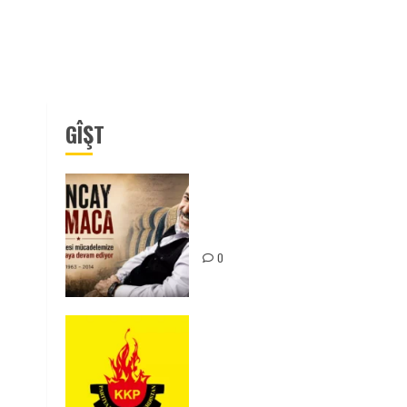
GÎŞT
Tuncay Atmaca Yoldaşın Anısı
Mücadelemizde Yaşıyor
0
KKP Parti Meclisi Sonuç
Bildirisi: Ortadoğu Yeniden
Şekillenirken Kürdistan’ın
Geleceği ve Mücadele Hattım