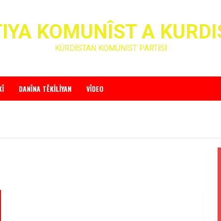
IYA KOMUNÎST A KURD
KÜRDİSTAN KOMÜNİST PARTİSİ
KÎ
DANÎNA TÊKILIYAN
VÎDEO