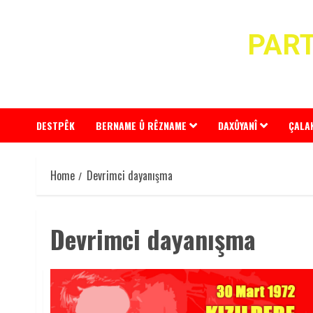
Skip
to
PART
content
DESTPÊK
BERNAME Û RÊZNAME
DAXÛYANÎ
ÇALA
Home
Devrimci dayanışma
Devrimci dayanışma