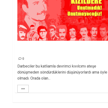
Kızıldere: Devrimci dayanışmanın en önemli
kıvılcımıdır!
0
Darbeciler bu katliamla devrimci kıvılcımı ateşe
dönüşmeden söndürdüklerini düşünüyorlardı ama öyle
olmadı. Orada olan...
>>>