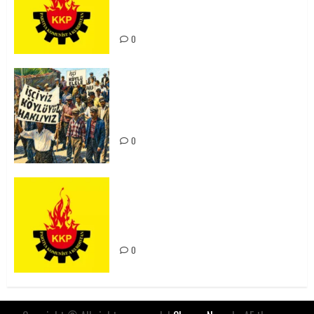
Kürdistan’ın Geleceği ve
Mücadele Hattımız
0
15-16 Haziran İşçi Direnişi’nin 56.
Yılında: Yeni Direnişler
Kaçınılmazdır!
0
Rahmi Koç’un Sözleri Bir Gaf
Değil, Sömürgeci Zihniyetin
İfadesidir
0