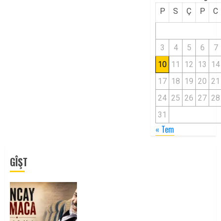
P
S
Ç
P
C
3
4
5
6
7
10
11
12
13
14
17
18
19
20
21
24
25
26
27
28
31
« Tem
GÎŞT
Tuncay Atmaca Yoldaşın Anısı
Mücadelemizde Yaşıyor