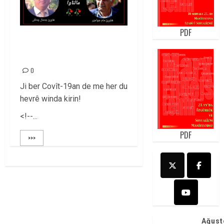
PDF
JAMAL CHALLKY Û
MAM JWAMER!
0
Ji ber Covît-19an de me her du
hevrê winda kirin!
<!--...
PDF
>>>
Ağust