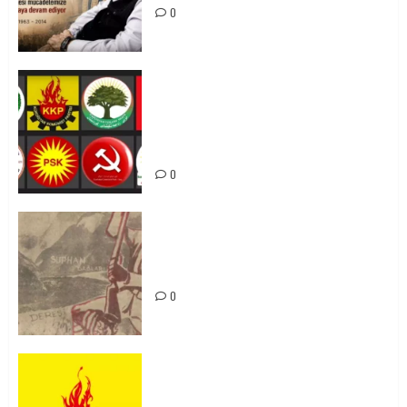
0
Foruma Çep a Kurdistanî: Em bang
li hemû hêzên Kurdistanî dikin ku
bi yekhelwestî rûbirûyî geşedanan
bibin
0
Zilan Katliamı’nı Unutmadık,
Unutturmayacağız!
0
KKP Parti Meclisi Sonuç Bildirisi:
Ortadoğu Yeniden Şekillenirken