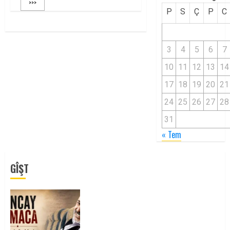
>>>
P
S
Ç
P
C
3
4
5
6
7
10
11
12
13
14
17
18
19
20
21
24
25
26
27
28
31
« Tem
GÎŞT
Tuncay Atmaca Yoldaşın Anısı
Mücadelemizde Yaşıyor