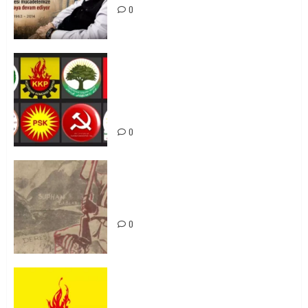
0
Foruma Çep a Kurdistanî: Em bang
li hemû hêzên Kurdistanî dikin ku
bi yekhelwestî rûbirûyî geşedanan
bibin
0
Zilan Katliamı’nı Unutmadık,
Unutturmayacağız!
0
KKP Parti Meclisi Sonuç Bildirisi:
Ortadoğu Yeniden Şekillenirken