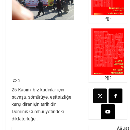
PDF
ÖSP’ Lİ KADINLAR 25
KASIM’ DA:SAVAŞA,
ŞİDDETE,
DİKTATÖRLÜĞE VE
DARBELERE KARŞI
SOKAKLARDAYIZ!
PDF
0
25 Kasım, biz kadınlar için
savaşa, sömürüye, eşitsizliğe
karşı direnişin tarihidir.
Dominik Cumhuriyetindeki
diktatörlüğe...
Ağust