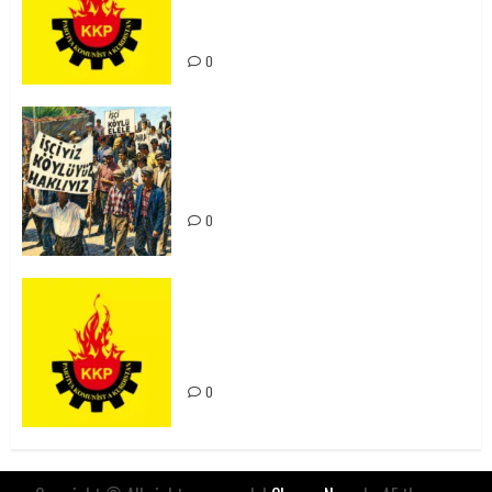
Kürdistan’ın Geleceği ve
Mücadele Hattımız
0
15-16 Haziran İşçi Direnişi’nin 56.
Yılında: Yeni Direnişler
Kaçınılmazdır!
0
Rahmi Koç’un Sözleri Bir Gaf
Değil, Sömürgeci Zihniyetin
İfadesidir
0