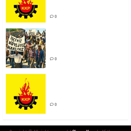
Kürdistan’ın Geleceği ve
Mücadele Hattımız
0
15-16 Haziran İşçi Direnişi’nin 56.
Yılında: Yeni Direnişler
Kaçınılmazdır!
0
Rahmi Koç’un Sözleri Bir Gaf
Değil, Sömürgeci Zihniyetin
İfadesidir
0