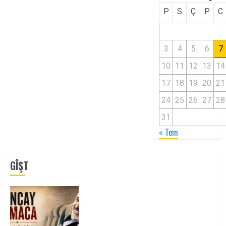
P
S
Ç
P
C
3
4
5
6
7
10
11
12
13
14
17
18
19
20
21
24
25
26
27
28
31
« Tem
GÎŞT
Tuncay Atmaca Yoldaşın Anısı
Mücadelemizde Yaşıyor