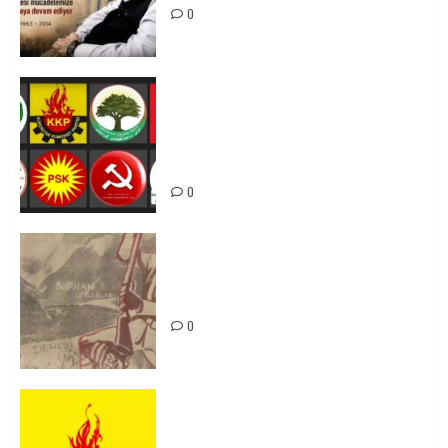
0
Foruma Çep a Kurdistanî: Em bang
li hemû hêzên Kurdistanî dikin ku
bi yekhelwestî rûbirûyî geşedanan
bibin
0
Zilan Katliamı’nı Unutmadık,
Unutturmayacağız!
0
KKP Parti Meclisi Sonuç Bildirisi:
Ortadoğu Yeniden Şekillenirken