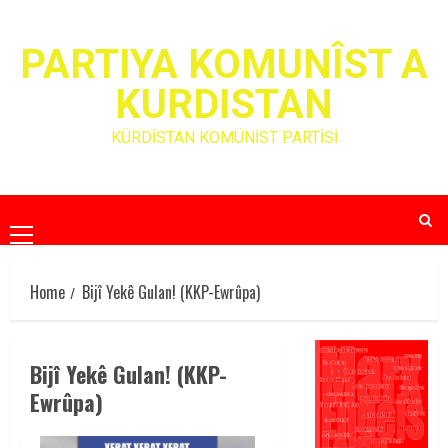
Skip
to
PARTIYA KOMUNÎST A
content
KURDISTAN
KÜRDİSTAN KOMÜNİST PARTİSİ
Primary
Menu
Home
Bijî Yekê Gulan! (KKP-Ewrûpa)
Bijî Yekê Gulan! (KKP-
Ewrûpa)