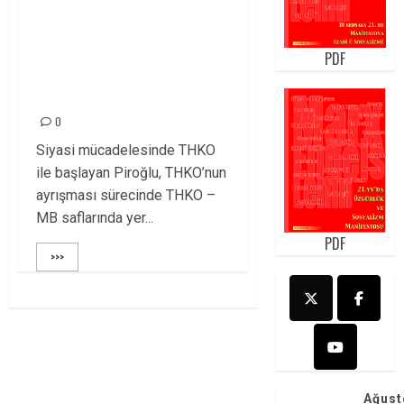
BEKTAŞ KESKİN
(PİROĞLU) DEDE
PDF
SONSUZLUĞA
UĞURLANIYOR!
0
Siyasi mücadelesinde THKO
ile başlayan Piroğlu, THKO’nun
ayrışması sürecinde THKO –
MB saflarında yer...
PDF
>>>
Ağust