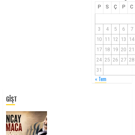
P
S
Ç
P
C
3
4
5
6
7
10
11
12
13
14
17
18
19
20
21
24
25
26
27
28
31
« Tem
GÎŞT
Tuncay Atmaca Yoldaşın Anısı
Mücadelemizde Yaşıyor