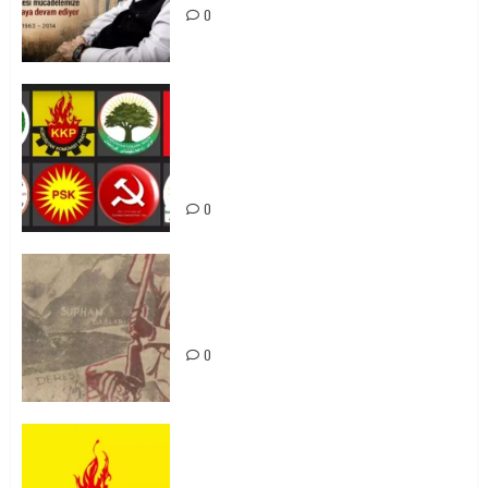
0
Foruma Çep a Kurdistanî: Em bang
li hemû hêzên Kurdistanî dikin ku
bi yekhelwestî rûbirûyî geşedanan
bibin
0
Zilan Katliamı’nı Unutmadık,
Unutturmayacağız!
0
KKP Parti Meclisi Sonuç Bildirisi:
Ortadoğu Yeniden Şekillenirken