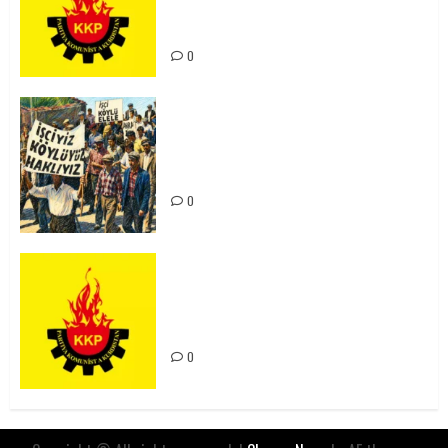
Kürdistan’ın Geleceği ve
Mücadele Hattımız
0
15-16 Haziran İşçi Direnişi’nin 56.
Yılında: Yeni Direnişler
Kaçınılmazdır!
0
Rahmi Koç’un Sözleri Bir Gaf
Değil, Sömürgeci Zihniyetin
İfadesidir
0