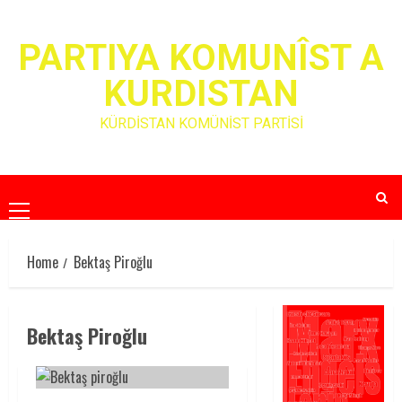
Skip
to
PARTIYA KOMUNÎST A
content
KURDISTAN
KÜRDİSTAN KOMÜNİST PARTİSİ
Primary
Menu
Home
Bektaş Piroğlu
Bektaş Piroğlu