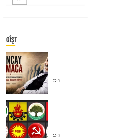
GÎŞT
Tuncay Atmaca Yoldaşın Anısı
Mücadelemizde Yaşıyor
0
Foruma Çep a Kurdistanî: Em bang
li hemû hêzên Kurdistanî dikin ku
bi yekhelwestî rûbirûyî geşedanan
bibin
0