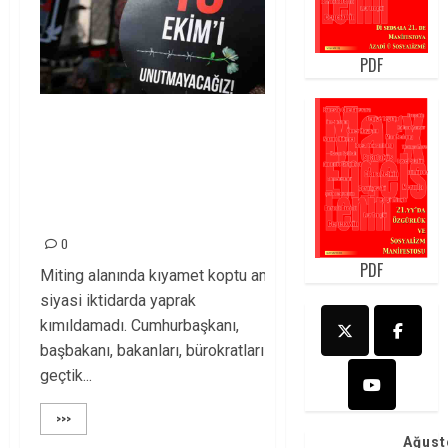
PDF
10 Ekim katliamı: Barış
ve özgürlük
mücadelesini
engelleyemeyeceksiniz!
0
PDF
Miting alanında kıyamet koptu ama
siyasi iktidarda yaprak
kımıldamadı. Cumhurbaşkanı,
başbakanı, bakanları, bürokratları
geçtik...
>>>
Ağust