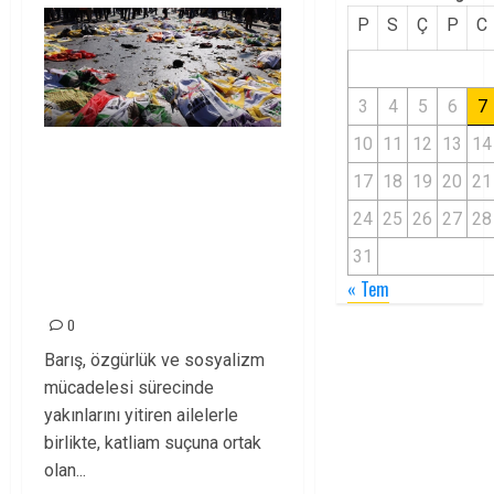
P
S
Ç
P
C
3
4
5
6
7
10
11
12
13
14
10 EKİM’İN
17
18
19
20
21
KATİLLERİNİ
24
25
26
27
28
TANIYORUZ,
BİLİYORUZ, HESAP
31
« Tem
SORACAĞIZ!
0
Barış, özgürlük ve sosyalizm
mücadelesi sürecinde
yakınlarını yitiren ailelerle
birlikte, katliam suçuna ortak
olan...