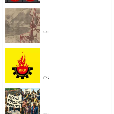
Zilan Katliamı’nı Unutmadık,
Unutturmayacağız!
0
KKP Parti Meclisi Sonuç Bildirisi:
Ortadoğu Yeniden Şekillenirken
Kürdistan’ın Geleceği ve
Mücadele Hattımız
0
15-16 Haziran İşçi Direnişi’nin 56.
Yılında: Yeni Direnişler
Kaçınılmazdır!