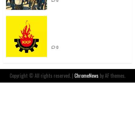
0
Rahmi Koç’un Sözleri Bir Gaf
Değil, Sömürgeci Zihniyetin
İfadesidir
0
Copyright © All rights reserved.
|
ChromeNews
by AF themes.