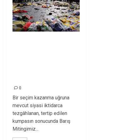
10 EKİM GAR
KATLİAMININ
FAİLLERİNİ
UNUTMADIK,
AFFETMEYECEĞİZ!
0
Bir seçim kazanma uğruna
mevcut siyasi iktidarca
tezgâhlanan, tertip edilen
kumpasın sonucunda Barış
Mitingimiz...