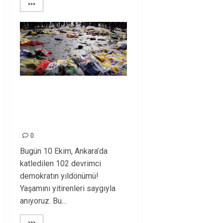
>>>
ON EKİMDE BARIŞ VE
ÖZGÜRLÜK
KATLEDİLDİ!
0
Bugün 10 Ekim, Ankara’da
katledilen 102 devrimci
demokratın yıldönümü!
Yaşamını yitirenleri saygıyla
anıyoruz. Bu...
>>>