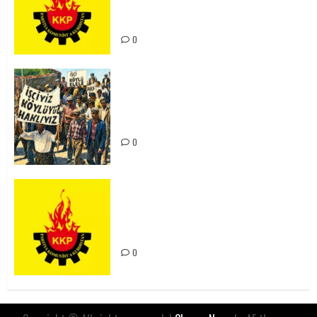
Kürdistan’ın Geleceği ve
Mücadele Hattımız
0
15-16 Haziran İşçi Direnişi’nin 56.
Yılında: Yeni Direnişler
Kaçınılmazdır!
0
Rahmi Koç’un Sözleri Bir Gaf
Değil, Sömürgeci Zihniyetin
İfadesidir
0