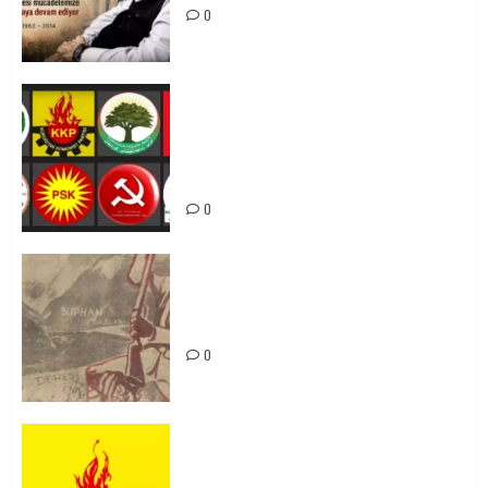
0
Foruma Çep a Kurdistanî: Em bang
li hemû hêzên Kurdistanî dikin ku
bi yekhelwestî rûbirûyî geşedanan
bibin
0
Zilan Katliamı’nı Unutmadık,
Unutturmayacağız!
0
KKP Parti Meclisi Sonuç Bildirisi:
Ortadoğu Yeniden Şekillenirken