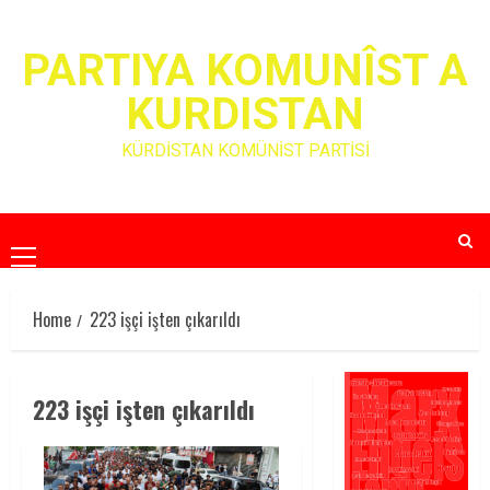
Skip
to
PARTIYA KOMUNÎST A
content
KURDISTAN
KÜRDİSTAN KOMÜNİST PARTİSİ
Primary
Menu
Home
223 işçi işten çıkarıldı
223 işçi işten çıkarıldı