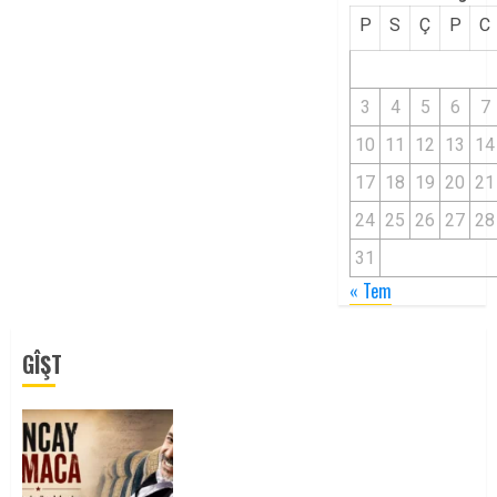
P
S
Ç
P
C
3
4
5
6
7
10
11
12
13
14
17
18
19
20
21
24
25
26
27
28
31
« Tem
GÎŞT
Tuncay Atmaca Yoldaşın Anısı
Mücadelemizde Yaşıyor