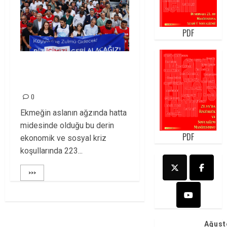
PDF
Van Belediyesinde
İşçi Kıyımı!
0
Ekmeğin aslanın ağzında hatta
midesinde olduğu bu derin
PDF
ekonomik ve sosyal kriz
koşullarında 223...
>>>
Ağust