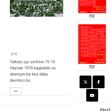
PDF
15-16 HAZİRAN
RUHUYLA
KAPİTALİZME BİR
TAŞ ATALIM!
0
Türkiye işçi sınıfının 15-16
PDF
Haziran 1970 başkaldırı ve
direnişini bir kez daha
devrimci bir...
>>>
Ağust