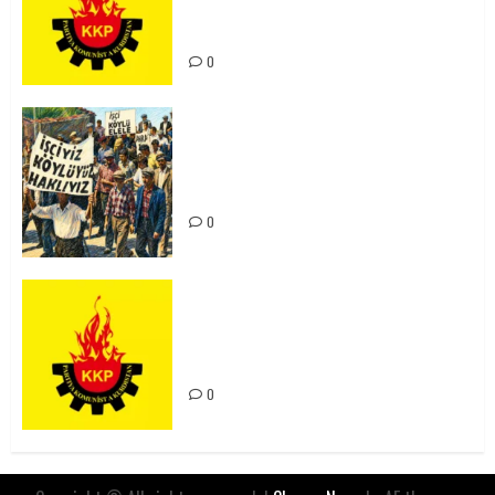
Kürdistan’ın Geleceği ve
Mücadele Hattımız
0
15-16 Haziran İşçi Direnişi’nin 56.
Yılında: Yeni Direnişler
Kaçınılmazdır!
0
Rahmi Koç’un Sözleri Bir Gaf
Değil, Sömürgeci Zihniyetin
İfadesidir
0