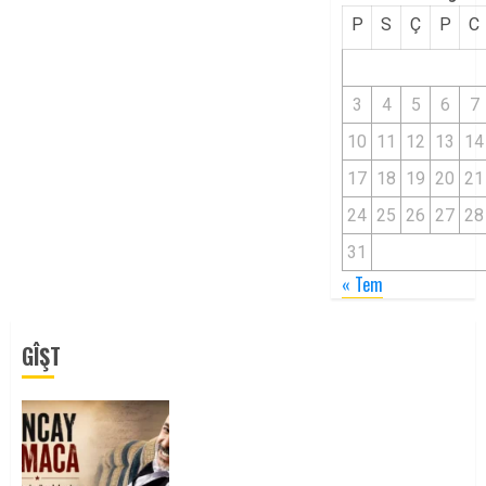
P
S
Ç
P
C
3
4
5
6
7
10
11
12
13
14
17
18
19
20
21
24
25
26
27
28
31
« Tem
GÎŞT
Tuncay Atmaca Yoldaşın Anısı
Mücadelemizde Yaşıyor