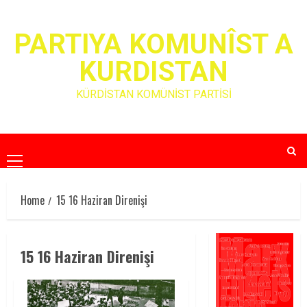
Skip
to
PARTIYA KOMUNÎST A
content
KURDISTAN
KÜRDİSTAN KOMÜNİST PARTİSİ
Primary
Menu
Home
15 16 Haziran Direnişi
15 16 Haziran Direnişi