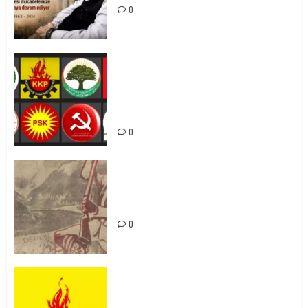
0
Foruma Çep a Kurdistanî: Em bang
li hemû hêzên Kurdistanî dikin ku
bi yekhelwestî rûbirûyî geşedanan
bibin
0
Zilan Katliamı’nı Unutmadık,
Unutturmayacağız!
0
KKP Parti Meclisi Sonuç Bildirisi:
Ortadoğu Yeniden Şekillenirken