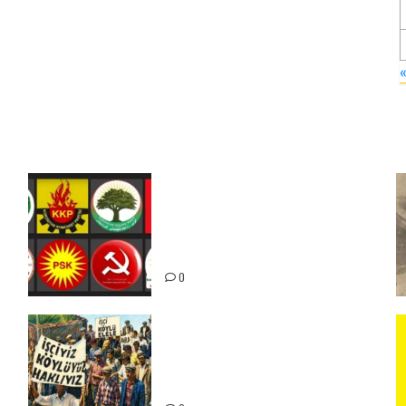
Foruma Çep a Kurdistanî: Em
bang li hemû hêzên Kurdistanî
dikin ku bi yekhelwestî rûbirûyî
geşedanan bibin
0
15-16 Haziran İşçi Direnişi’nin
56. Yılında: Yeni Direnişler
Kaçınılmazdır!
ız