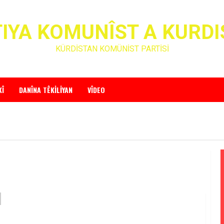
IYA KOMUNÎST A KURD
KÜRDİSTAN KOMÜNİST PARTİSİ
KÎ
DANÎNA TÊKILIYAN
VÎDEO