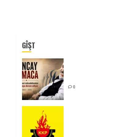
GÎŞT
Tuncay Atmaca Yoldaşın Anısı
Mücadelemizde Yaşıyor
0
KKP Parti Meclisi Sonuç
Bildirisi: Ortadoğu Yeniden
Şekillenirken Kürdistan’ın
Geleceği ve Mücadele Hattım