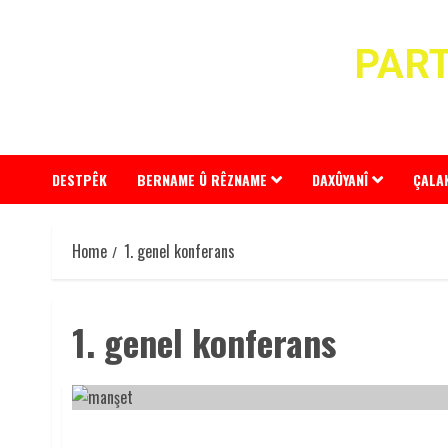
Skip
to
PART
content
DESTPÊK
BERNAME Û RÊZNAME
DAXÛYANÎ
ÇALA
Home
1. genel konferans
1. genel konferans
ÖSP 17-18 EKİM 2015 I. OLAĞAN GENEL