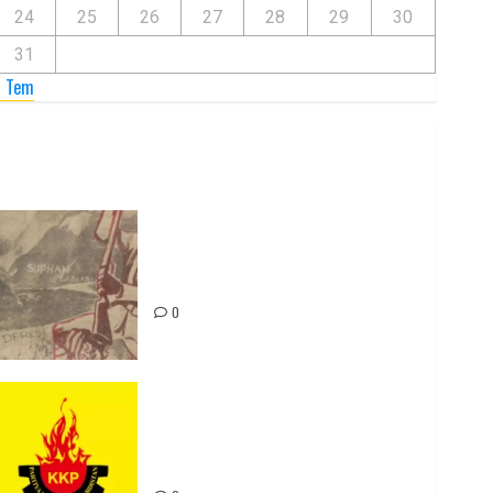
24
25
26
27
28
29
30
31
« Tem
Zilan Katliamı’nı Unutmadık,
Unutturmayacağız!
0
Rahmi Koç’un Sözleri Bir Gaf
Değil, Sömürgeci Zihniyetin
İfadesidir