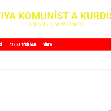
IYA KOMUNÎST A KURD
KÜRDİSTAN KOMÜNİST PARTİSİ
KÎ
DANÎNA TÊKILIYAN
VÎDEO