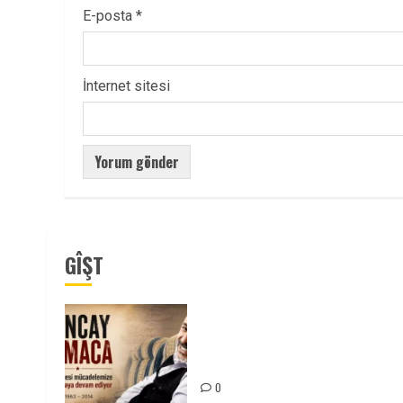
E-posta
*
İnternet sitesi
GÎŞT
Tuncay Atmaca Yoldaşın Anısı
Mücadelemizde Yaşıyor
0