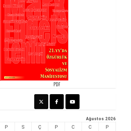
PDF
Ağustos 2026
P
S
Ç
P
C
C
P