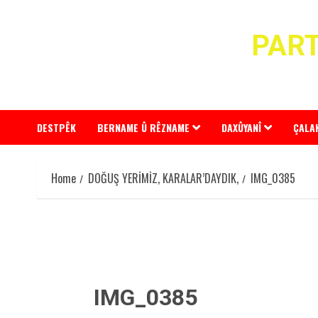
Skip
to
PART
content
DESTPÊK
BERNAME Û RÊZNAME
DAXÛYANÎ
ÇALA
Home
DOĞUŞ YERİMİZ, KARALAR’DAYDIK,
IMG_0385
IMG_0385