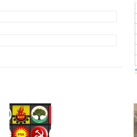
Foruma Çep a Kurdistanî: Em
bang li hemû hêzên Kurdistanî
dikin ku bi yekhelwestî rûbirûyî
geşedanan bibin