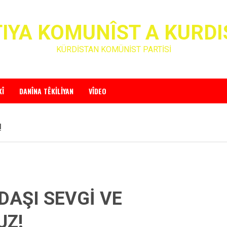
IYA KOMUNÎST A KURD
KÜRDİSTAN KOMÜNİST PARTİSİ
KÎ
DANÎNA TÊKILIYAN
VÎDEO
!
DAŞI SEVGİ VE
UZ!