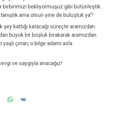
ır birbirimizi bekliyormuşuz gibi bütünleştik.
ç tanıştık ama olsun yine de buluştuk ya”!
k şey kattığı katacağı süreçte aramızdan
ndan büyük bir boşluk bırakarak aramızdan
o yaşlı çınarı, o bilge adamı asla
sevgi ve saygıyla anacağız!