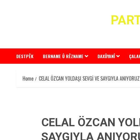
Skip
to
PART
content
DESTPÊK
BERNAME Û RÊZNAME
DAXÛYANÎ
ÇALA
Home
CELAL ÖZCAN YOLDAŞI SEVGİ VE SAYGIYLA ANIYORUZ
CELAL ÖZCAN YOL
SAYGIYLA ANIYOR