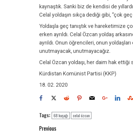
kaynaştık. Sanki biz de kendisi de yıllard
Celal yoldaşın sıkça dediği gibi, “çok ge
Yoldaşla geç tanıştık ve hareketimize ço
erken ayrıldı. Celal Özcan yoldaş arkası
ayrıldı. Onun öğrencileri, onun yoldaşları 
unutmayacak, unutmayacağız.
Celal Özcan yoldaşı, her daim hak ettiği 
Kürdistan Komünist Partisi (KKP)
18. 02. 2020
Tags:
68 kuşağı
celal özcan
Post
Previous