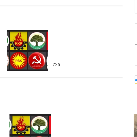
Foruma Çep a Kurdistanî: Em
bang li hemû hêzên Kurdistanî
dikin ku bi yekhelwestî
rûbirûyî geşedanan bibin
0
Foruma Çep a Kurdistanî: Em
bang li hemû hêzên Kurdistanî
dikin ku bi yekhelwestî rûbirûyî