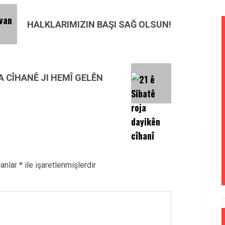
HALKLARIMIZIN BAŞI SAĞ OLSUN!
A CÎHANÊ JI HEMÎ GELÊN
lanlar
*
ile işaretlenmişlerdir