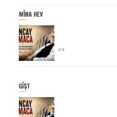
MÎNA HEV
Tuncay Atmaca Yoldaşın Anısı
Mücadelemizde Yaşıyor
0
GÎŞT
Tuncay Atmaca Yoldaşın Anısı
Mücadelemizde Yaşıyor