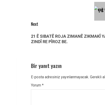
navigation
Previous
post:
Next
Next
21 Ê SIBATÊ ROJA ZIMANÊ ZIKMAKÎ Y
post:
ZINDÎ RE PÎROZ BE.
Bir yanıt yazın
E-posta adresiniz yayınlanmayacak.
Gerekli a
Yorum
*