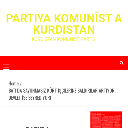
Skip
to
PARTIYA KOMUNÎST A
content
KURDISTAN
KÜRDİSTAN KOMÜNİST PARTİSİ
Primary
Menu
Home
BATI’DA SAVUNMASIZ KÜRT İŞÇİLERİNE SALDIRILAR ARTIYOR,
DEVLET İSE SEYREDİYOR!