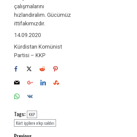
çalışmalarını
hızlandıralım. Gücümüz
ittifakımızdır.
14.09.2020
Kürdistan Komünist
Partisi – KKP
Tags:
KKP
Kürt işçilere ırkçı saldırı
Post
Previous