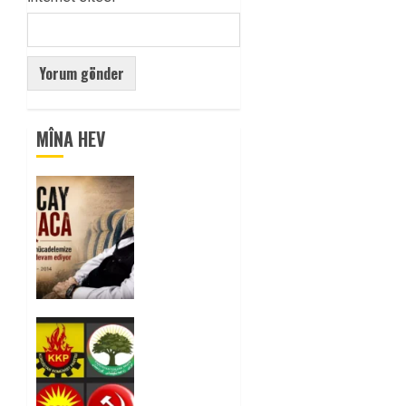
MÎNA HEV
Tuncay
Atmaca
Yoldaşın
Anısı
Mücadelemizde
Yaşıyor
0
Foruma
Çep a
Kurdistanî:
Em bang