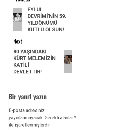
navigation
Previous
EYLÜL
DEVRİMİ’NİN 59.
post:
YILDÖNÜMÜ
KUTLU OLSUN!
Next
Next
80 YAŞINDAKİ
KÜRT MELEMİZİN
post:
KATİLİ
DEVLETTİR!
Bir yanıt yazın
E-posta adresiniz
yayınlanmayacak.
Gerekli alanlar
*
ile işaretlenmişlerdir