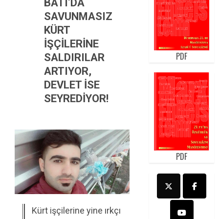
BATI’DA
SAVUNMASIZ
KÜRT
İŞÇİLERİNE
PDF
SALDIRILAR
ARTIYOR,
DEVLET İSE
SEYREDİYOR!
PDF
Kürt işçilerine yine ırkçı