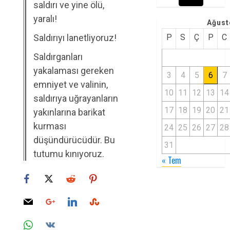
saldırı ve yine ölü,
yaralı!
Ağust
Saldırıyı lanetliyoruz!
P
S
Ç
P
C
Saldırganları
yakalaması gereken
3
4
5
6
7
emniyet ve valinin,
10
11
12
13
14
saldırıya uğrayanların
17
18
19
20
21
yakınlarına barikat
kurması
24
25
26
27
28
düşündürücüdür. Bu
31
tutumu kınıyoruz.
« Tem