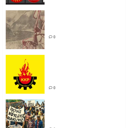
Zilan Katliamı’nı Unutmadık,
Unutturmayacağız!
0
KKP Parti Meclisi Sonuç Bildirisi:
Ortadoğu Yeniden Şekillenirken
Kürdistan’ın Geleceği ve
Mücadele Hattımız
0
15-16 Haziran İşçi Direnişi’nin 56.
Yılında: Yeni Direnişler
Kaçınılmazdır!