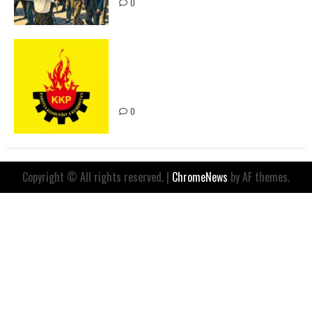
0
Rahmi Koç’un Sözleri Bir Gaf
Değil, Sömürgeci Zihniyetin
İfadesidir
0
Copyright © All rights reserved.
|
ChromeNews
by AF themes.