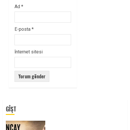
Ad
*
E-posta
*
İnternet sitesi
GÎŞT