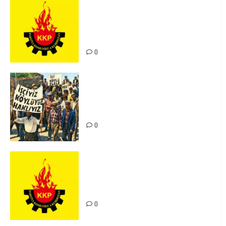
KKP Parti Meclisi Sonuç Bildirisi:
Ortadoğu Yeniden Şekillenirken
Kürdistan’ın Geleceği ve
Mücadele Hattımız
0
15-16 Haziran İşçi Direnişi’nin 56.
Yılında: Yeni Direnişler
Kaçınılmazdır!
0
Rahmi Koç’un Sözleri Bir Gaf
Değil, Sömürgeci Zihniyetin
İfadesidir
0