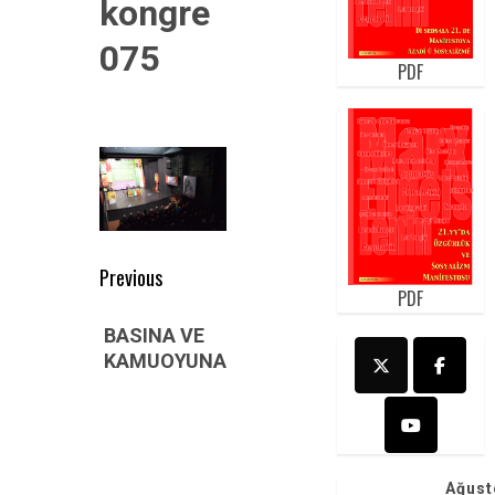
kongre
075
PDF
Post
Previous
PDF
navigation
Previous
BASINA VE
post:
KAMUOYUNA
Ağust