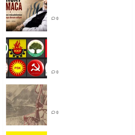
Tuncay Atmaca Yoldaşın Anısı
Mücadelemizde Yaşıyor
0
Foruma Çep a Kurdistanî: Em bang
li hemû hêzên Kurdistanî dikin ku
bi yekhelwestî rûbirûyî geşedanan
bibin
0
Zilan Katliamı’nı Unutmadık,
Unutturmayacağız!
0