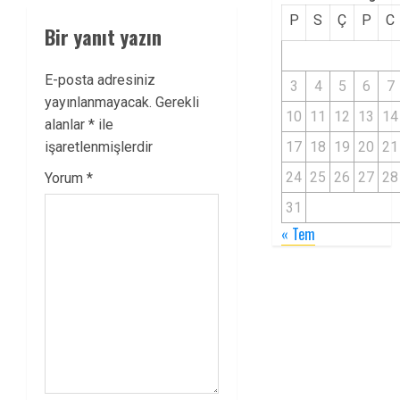
P
S
Ç
P
C
Bir yanıt yazın
E-posta adresiniz
3
4
5
6
7
yayınlanmayacak.
Gerekli
10
11
12
13
14
alanlar
*
ile
17
18
19
20
21
işaretlenmişlerdir
24
25
26
27
28
Yorum
*
31
« Tem