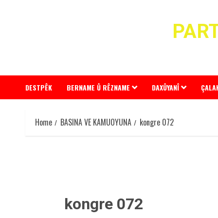
Skip
to
PART
content
DESTPÊK
BERNAME Û RÊZNAME
DAXÛYANÎ
ÇALA
Home
BASINA VE KAMUOYUNA
kongre 072
kongre 072