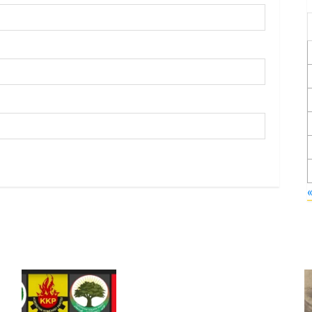
Foruma Çep a Kurdistanî: Em
bang li hemû hêzên Kurdistanî