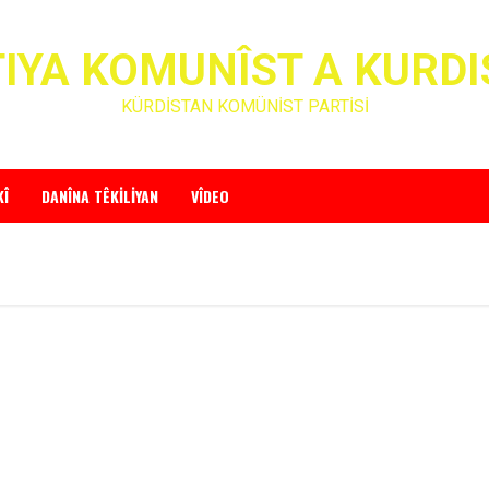
IYA KOMUNÎST A KURD
KÜRDİSTAN KOMÜNİST PARTİSİ
KÎ
DANÎNA TÊKILIYAN
VÎDEO