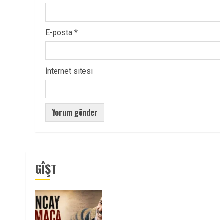
E-posta
*
İnternet sitesi
GÎŞT
Tuncay Atmaca Yoldaşın Anısı