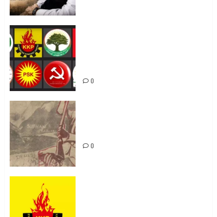
Foruma Çep a Kurdistanî: Em bang
li hemû hêzên Kurdistanî dikin ku
bi yekhelwestî rûbirûyî geşedanan
bibin
0
Zilan Katliamı’nı Unutmadık,
Unutturmayacağız!
0
KKP Parti Meclisi Sonuç Bildirisi:
Ortadoğu Yeniden Şekillenirken
Kürdistan’ın Geleceği ve