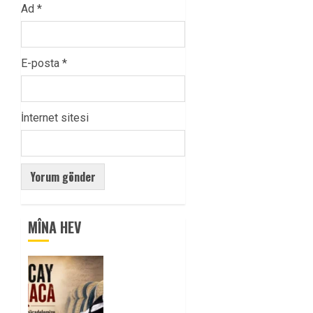
Ad
*
E-posta
*
İnternet sitesi
MÎNA HEV
Tuncay
Atmaca
Yoldaşın
Anısı