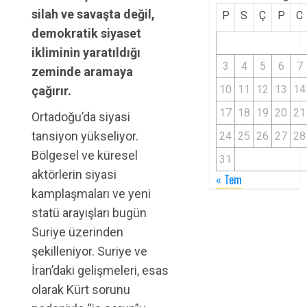
silah ve savaşta değil,
P
S
Ç
P
C
demokratik siyaset
ikliminin yaratıldığı
3
4
5
6
7
zeminde aramaya
10
11
12
13
14
çağırır.
17
18
19
20
21
Ortadoğu’da siyasi
tansiyon yükseliyor.
24
25
26
27
28
Bölgesel ve küresel
31
aktörlerin siyasi
« Tem
kamplaşmaları ve yeni
statü arayışları bugün
Suriye üzerinden
şekilleniyor. Suriye ve
İran’daki gelişmeleri, esas
olarak Kürt sorunu