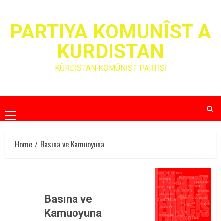
Skip
to
PARTIYA KOMUNÎST A
content
KURDISTAN
KÜRDİSTAN KOMÜNİST PARTİSİ
Primary
Menu
Home
Basına ve Kamuoyuna
Basına ve
Kamuoyuna