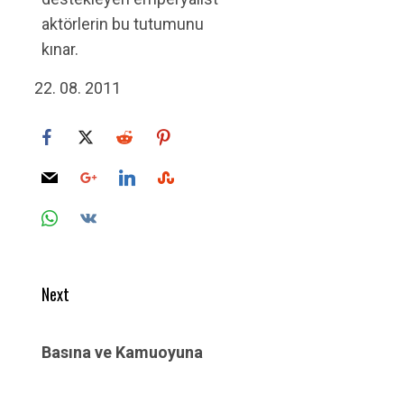
aktörlerin bu tutumunu
kınar.
08. 2011
Post
Next
navigation
Next
post:
Basına ve Kamuoyuna