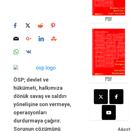
PDF
PDF
ÖSP; devlet ve
hükümeti, halkımıza
dönük savaş ve saldırı
yönelişine son vermeye,
operasyonları
durdurmaya çağırır.
Sorunun çözümünü
Ağust