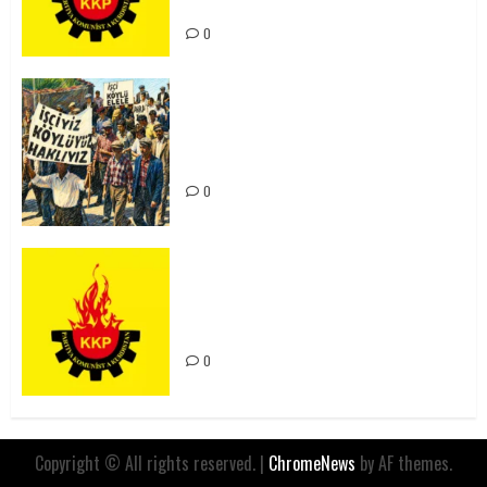
Mücadele Hattımız
0
15-16 Haziran İşçi Direnişi’nin 56.
Yılında: Yeni Direnişler
Kaçınılmazdır!
0
Rahmi Koç’un Sözleri Bir Gaf
Değil, Sömürgeci Zihniyetin
İfadesidir
0
Copyright © All rights reserved.
|
ChromeNews
by AF themes.