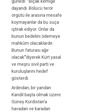
gürledi:
“
Bıçak kemiğe
dayandı. Bölücü terör
örgütü ile arasına mesafe
koymayanlar da bu suça
iştirak ediyor. Onlar da
bunun bedelini ödemeye
mahkûm olacaklardır.
Bunun faturası ağır
olacak
“
diyerek Kürt yasal
ve meşru sivil parti ve
kuruluşlarını hedef
gösterdi.
Ardından, bir yandan
Kandil başta olmak üzere
Güney Kürdistan’a
havadan ve karadan