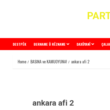
Skip
to
PART
content
DESTPÊK
BERNAME Û RÊZNAME
DAXÛYANÎ
ÇALA
Home
BASINA ve KAMUOYUNA!
ankara afi 2
ankara afi 2