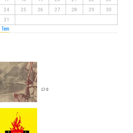
24
25
26
27
28
29
30
31
« Tem
Zilan Katliamı’nı Unutmadık,
Unutturmayacağız!
0
Rahmi Koç’un Sözleri Bir Gaf
Değil, Sömürgeci Zihniyetin
İfadesidir