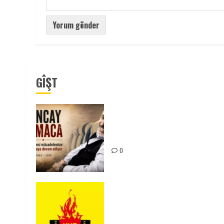
GÎŞT
Tuncay Atmaca Yoldaşın Anısı
Mücadelemizde Yaşıyor
0
KKP Parti Meclisi Sonuç
Bildirisi: Ortadoğu Yeniden
Şekillenirken Kürdistan’ın