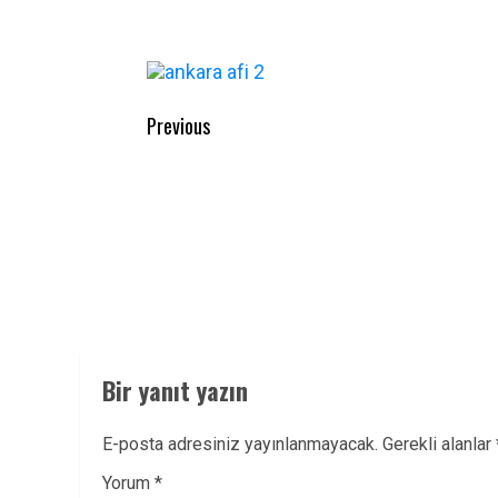
Post
Previous
navigation
Previous
post:
Bir yanıt yazın
E-posta adresiniz yayınlanmayacak.
Gerekli alanlar
Yorum
*