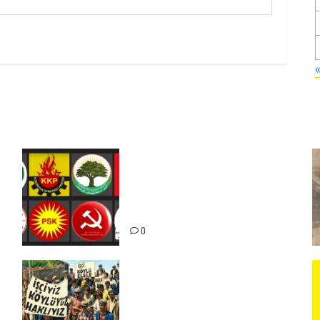
Foruma Çep a Kurdistanî: Em
bang li hemû hêzên Kurdistanî
dikin ku bi yekhelwestî rûbirûyî
geşedanan bibin
0
15-16 Haziran İşçi Direnişi’nin
56. Yılında: Yeni Direnişler
Kaçınılmazdır!