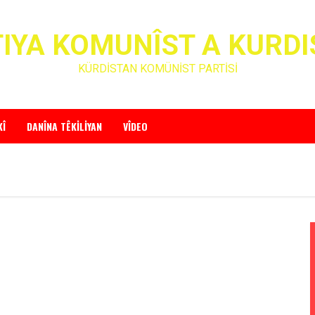
IYA KOMUNÎST A KURD
KÜRDİSTAN KOMÜNİST PARTİSİ
KÎ
DANÎNA TÊKILIYAN
VÎDEO