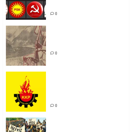
bibin
0
Zilan Katliamı’nı Unutmadık,
Unutturmayacağız!
0
KKP Parti Meclisi Sonuç Bildirisi:
Ortadoğu Yeniden Şekillenirken
Kürdistan’ın Geleceği ve
Mücadele Hattımız
0
15-16 Haziran İşçi Direnişi’nin 56.