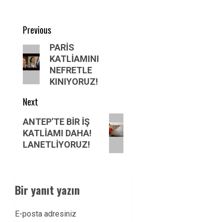
Post
Previous
navigation
Previous
PARİS
KATLİAMINI
post:
NEFRETLE
KINIYORUZ!
Next
Next
ANTEP’TE BİR İŞ
post:
KATLİAMI DAHA!
LANETLİYORUZ!
Bir yanıt yazın
E-posta adresiniz