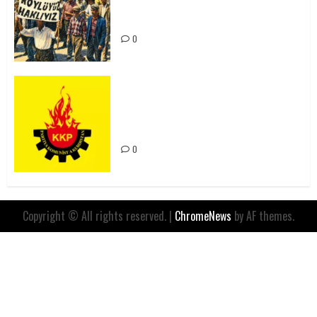
Yılında: Yeni Direnişler
Kaçınılmazdır!
0
Rahmi Koç’un Sözleri Bir Gaf
Değil, Sömürgeci Zihniyetin
İfadesidir
0
Copyright © All rights reserved.
|
ChromeNews
by AF themes.