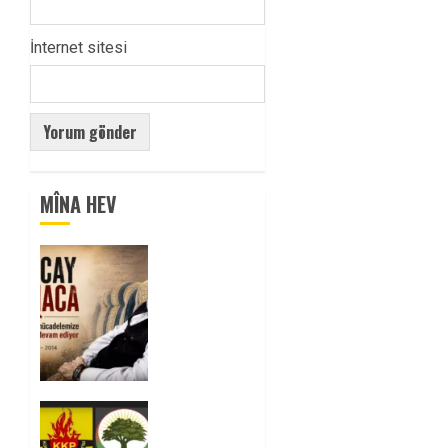
İnternet sitesi
MÎNA HEV
Tuncay
Atmaca
Yoldaşın
Anısı
Mücadelemizde
Yaşıyor
0
Foruma
Çep a