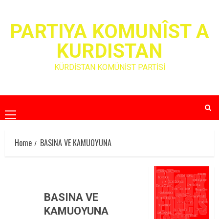
Skip
to
PARTIYA KOMUNÎST A
content
KURDISTAN
KÜRDİSTAN KOMÜNİST PARTİSİ
Primary
Menu
Home
BASINA VE KAMUOYUNA
BASINA VE
KAMUOYUNA