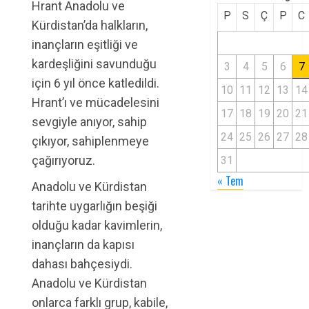
Hrant Anadolu ve
P
S
Ç
P
C
Kürdistan’da halkların,
inançların eşitliği ve
kardeşliğini savunduğu
3
4
5
6
7
için 6 yıl önce katledildi.
10
11
12
13
14
Hrant’ı ve mücadelesini
17
18
19
20
21
sevgiyle anıyor, sahip
24
25
26
27
28
çıkıyor, sahiplenmeye
çağırıyoruz.
31
« Tem
Anadolu ve Kürdistan
tarihte uygarlığın beşiği
olduğu kadar kavimlerin,
inançların da kapısı
dahası bahçesiydi.
Anadolu ve Kürdistan
onlarca farklı grup, kabile,