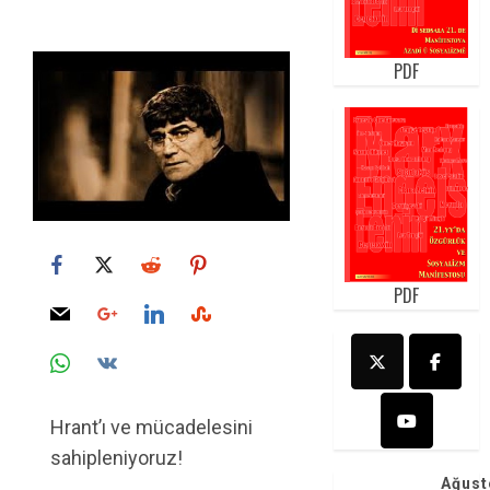
PDF
PDF
Hrant’ı ve mücadelesini
sahipleniyoruz!
Ağust