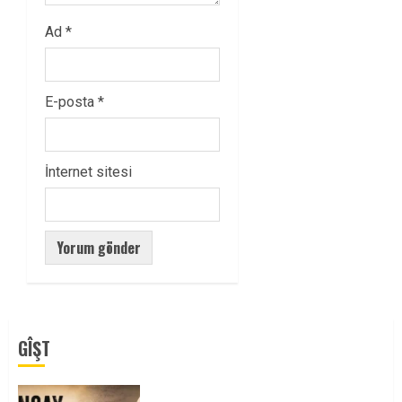
Ad
*
E-posta
*
İnternet sitesi
GÎŞT