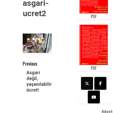
asgari-
ucret2
PDF
Post
Previous
PDF
navigation
Previous
Asgari
değil,
post:
yaşanılabilir
ücret!
Ağust