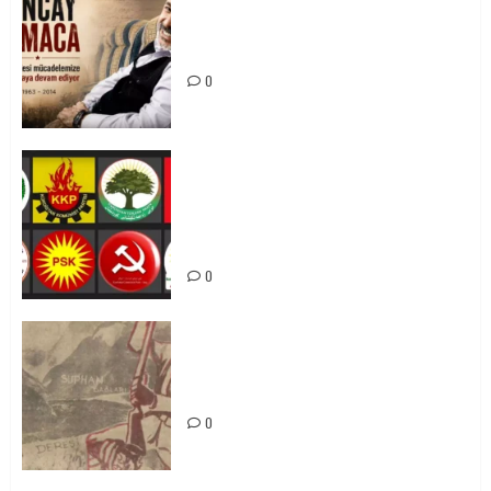
Tuncay Atmaca Yoldaşın Anısı
Mücadelemizde Yaşıyor
0
Foruma Çep a Kurdistanî: Em bang
li hemû hêzên Kurdistanî dikin ku
bi yekhelwestî rûbirûyî geşedanan
bibin
0
Zilan Katliamı’nı Unutmadık,
Unutturmayacağız!
0