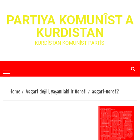
Skip
to
PARTIYA KOMUNÎST A
content
KURDISTAN
KÜRDİSTAN KOMÜNİST PARTİSİ
Primary
Menu
Home
Asgari değil, yaşanılabilir ücret!
asgari-ucret2