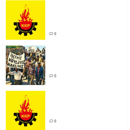
KKP Parti Meclisi Sonuç Bildirisi:
Ortadoğu Yeniden Şekillenirken
Kürdistan’ın Geleceği ve
Mücadele Hattımız
0
15-16 Haziran İşçi Direnişi’nin 56.
Yılında: Yeni Direnişler
Kaçınılmazdır!
0
Rahmi Koç’un Sözleri Bir Gaf
Değil, Sömürgeci Zihniyetin
İfadesidir
0