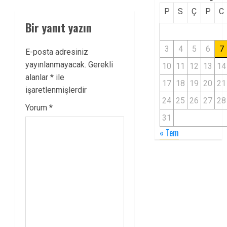
P
S
Ç
P
C
Bir yanıt yazın
3
4
5
6
7
E-posta adresiniz
yayınlanmayacak.
Gerekli
10
11
12
13
14
alanlar
*
ile
17
18
19
20
21
işaretlenmişlerdir
24
25
26
27
28
Yorum
*
31
« Tem