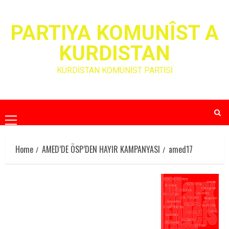
Skip
to
PARTIYA KOMUNÎST A
content
KURDISTAN
KÜRDİSTAN KOMÜNİST PARTİSİ
Primary
Menu
Home
AMED’DE ÖSP’DEN HAYIR KAMPANYASI
amed17