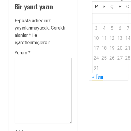
Bir yanıt yazın
P
S
Ç
P
C
E-posta adresiniz
yayınlanmayacak.
Gerekli
3
4
5
6
7
alanlar
*
ile
10
11
12
13
14
işaretlenmişlerdir
17
18
19
20
21
Yorum
*
24
25
26
27
28
31
« Tem