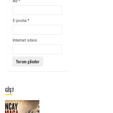
Ad
*
E-posta
*
İnternet sitesi
GÎŞT
Tuncay Atmaca Yoldaşın Anısı