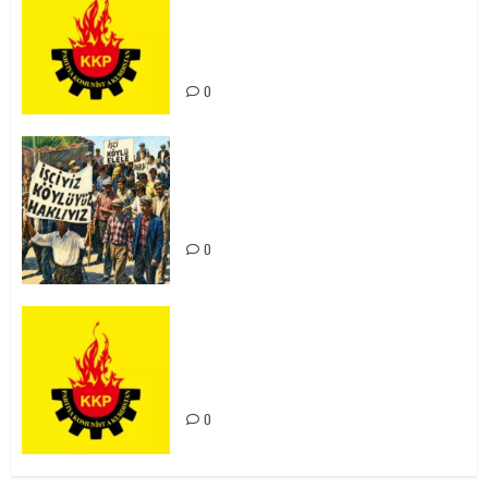
Ortadoğu Yeniden Şekillenirken
Kürdistan’ın Geleceği ve
Mücadele Hattımız
0
15-16 Haziran İşçi Direnişi’nin 56.
Yılında: Yeni Direnişler
Kaçınılmazdır!
0
Rahmi Koç’un Sözleri Bir Gaf
Değil, Sömürgeci Zihniyetin
İfadesidir
0