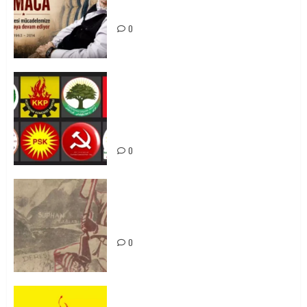
Mücadelemizde Yaşıyor
0
Foruma Çep a Kurdistanî: Em bang
li hemû hêzên Kurdistanî dikin ku
bi yekhelwestî rûbirûyî geşedanan
bibin
0
Zilan Katliamı’nı Unutmadık,
Unutturmayacağız!
0
KKP Parti Meclisi Sonuç Bildirisi: