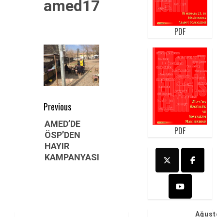
amed17
PDF
Post
Previous
navigation
Previous
AMED’DE
PDF
ÖSP’DEN
post:
HAYIR
KAMPANYASI
Ağust