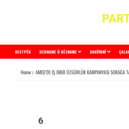
Skip
to
PART
content
DESTPÊK
BERNAME Û RÊZNAME
DAXÛYANÎ
ÇALA
Home
AMED’DE İŞ EMEK ÖZGÜRLÜK KAMPANYASI SOKAĞA T
6