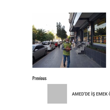
Post
Previous
navigation
Previous
post:
AMED’DE İŞ EMEK