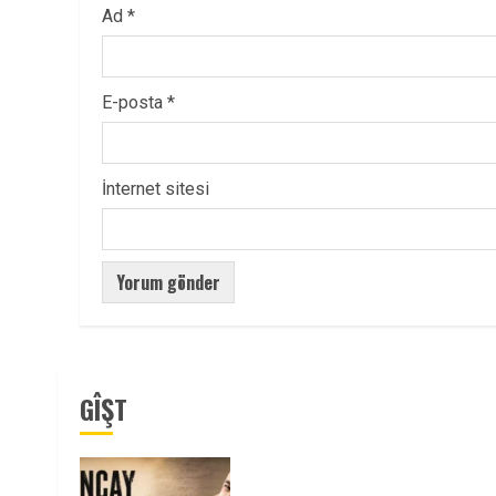
Ad
*
E-posta
*
İnternet sitesi
GÎŞT