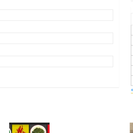
Foruma Çep a Kurdistanî: Em