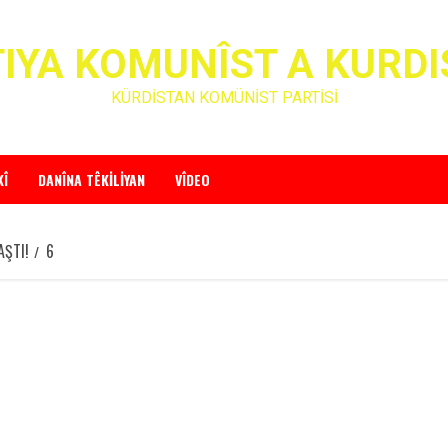
IYA KOMUNÎST A KURD
KÜRDİSTAN KOMÜNİST PARTİSİ
KÎ
DANÎNA TÊKILIYAN
VÎDEO
AŞTI!
6