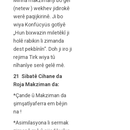
Mirina makzimanji bo gel
(netew ) wekhev jidirokê
werê paqijkirinê. Ji bo
wiya Konfücyüs gotîyê
„Hun bixwazin miletêkî ji
holê rabikin li zimanda
dest pekbînîn“. Doh ji iro ji
rejima Tirk wiya tû
nîhanîye serê gelê mê.
21
Sibatê Cihane da
Roja Makziman da:
*Çande û Makziman da
şimşatîyaferra em bêjin
na !
*Asimilasyona li sermak