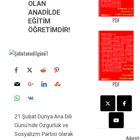
OLAN
ANADİLDE
PDF
EĞİTİM
ÖĞRETİMDİR!
PDF
21 Şubat Dünya Ana Dili
Günü’nde Özgürlük ve
Sosyalizm Partisi olarak
Ağust