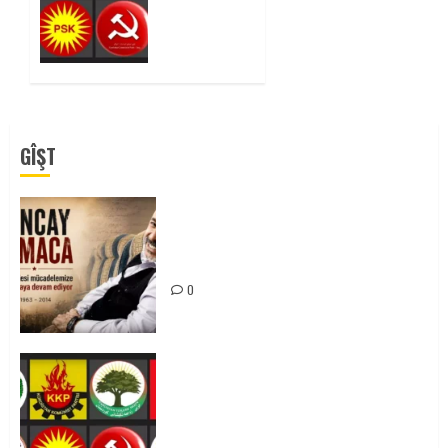
Em bang
li hemû
hêzên
Kurdistanî
dikin ku
bi
yekhelwestî
GÎŞT
rûbirûyî
geşedanan
bibin
0
Tuncay Atmaca Yoldaşın Anısı
Mücadelemizde Yaşıyor
0
Foruma Çep a Kurdistanî: Em bang
li hemû hêzên Kurdistanî dikin ku
bi yekhelwestî rûbirûyî geşedanan
bibin