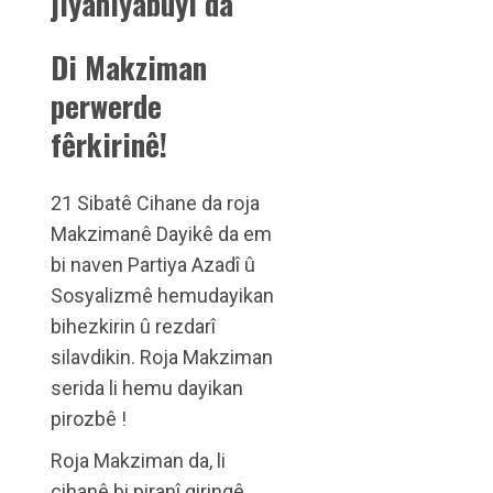
jiyanîyabuyî da
Di Makziman
perwerde
fêrkirinê!
21 Sibatê Cihane da roja
Makzimanê Dayikê da em
bi naven Partiya Azadî û
Sosyalizmê hemudayikan
bihezkirin û rezdarî
silavdikin. Roja Makziman
serida li hemu dayikan
pirozbê !
Roja Makziman da, li
cihanê bi piranî giringê