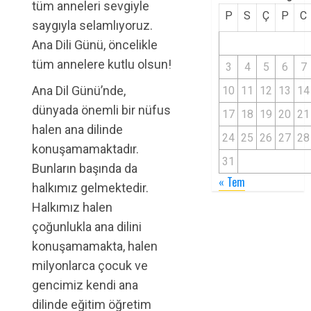
tüm anneleri sevgiyle
P
S
Ç
P
C
saygıyla selamlıyoruz.
Ana Dili Günü, öncelikle
tüm annelere kutlu olsun!
3
4
5
6
7
Ana Dil Günü’nde,
10
11
12
13
14
dünyada önemli bir nüfus
17
18
19
20
21
halen ana dilinde
24
25
26
27
28
konuşamamaktadır.
31
Bunların başında da
« Tem
halkımız gelmektedir.
Halkımız halen
çoğunlukla ana dilini
konuşamamakta, halen
milyonlarca çocuk ve
gencimiz kendi ana
dilinde eğitim öğretim