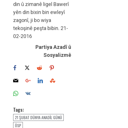
din û zimanê ligel Bawerî
yên din bixin bin ewleyî
zagonî, ji bo wiya
tekoşinê peşta bibin. 21-
02-2016
Partiya Azadî û
Sosyalizmê
Tags:
21 ŞUBAT DÜNYA ANADİL GÜNÜ
ÖSP