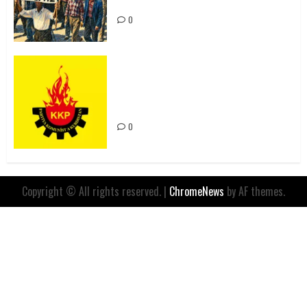
Kaçınılmazdır!
0
Rahmi Koç’un Sözleri Bir Gaf
Değil, Sömürgeci Zihniyetin
İfadesidir
0
Copyright © All rights reserved.
|
ChromeNews
by AF themes.