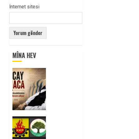
İnternet sitesi
MÎNA HEV
Tuncay
Atmaca
Yoldaşın
Anısı
Mücadelemizde
Yaşıyor
0
Foruma
Çep a
Kurdistanî: