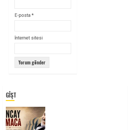
E-posta
*
İnternet sitesi
GÎŞT
Tuncay Atmaca Yoldaşın Anısı
Mücadelemizde Yaşıyor