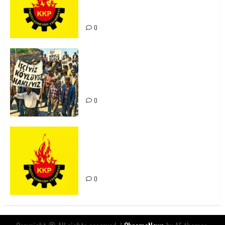
Kürdistan’ın Geleceği ve
Mücadele Hattımız
0
15-16 Haziran İşçi Direnişi’nin 56.
Yılında: Yeni Direnişler
Kaçınılmazdır!
0
Rahmi Koç’un Sözleri Bir Gaf
Değil, Sömürgeci Zihniyetin
İfadesidir
0