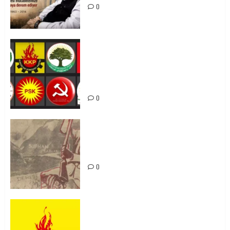
0
Foruma Çep a Kurdistanî: Em bang
li hemû hêzên Kurdistanî dikin ku
bi yekhelwestî rûbirûyî geşedanan
bibin
0
Zilan Katliamı’nı Unutmadık,
Unutturmayacağız!
0
KKP Parti Meclisi Sonuç Bildirisi:
Ortadoğu Yeniden Şekillenirken