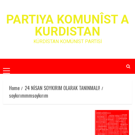
Skip
to
PARTIYA KOMUNÎST A
content
KURDISTAN
KÜRDİSTAN KOMÜNİST PARTİSİ
Primary
Menu
Home
24 NİSAN SOYKIRIM OLARAK TANINMALI!
soykırımmmsoykırım