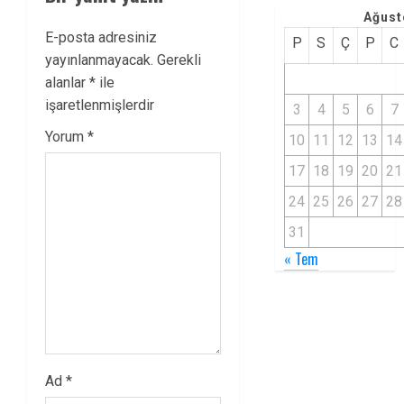
Ağust
E-posta adresiniz
P
S
Ç
P
C
yayınlanmayacak.
Gerekli
alanlar
*
ile
işaretlenmişlerdir
3
4
5
6
7
Yorum
*
10
11
12
13
14
17
18
19
20
21
24
25
26
27
28
31
« Tem
Ad
*