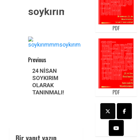
soykırımmmsoykırım
PDF
Post
Previous
navigation
Previous
24 NİSAN
SOYKIRIM
post:
OLARAK
PDF
TANINMALI!
Bir yanıt yazın