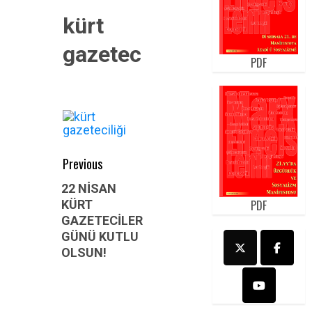
kürt
gazeteciliği
PDF
Post
Previous
navigation
Previous
22 NİSAN
KÜRT
PDF
post:
GAZETECİLER
GÜNÜ KUTLU
OLSUN!