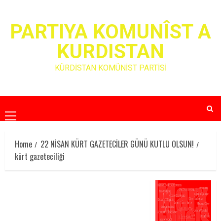
Skip
to
PARTIYA KOMUNÎST A
content
KURDISTAN
KÜRDİSTAN KOMÜNİST PARTİSİ
Primary
Menu
Home
22 NİSAN KÜRT GAZETECİLER GÜNÜ KUTLU OLSUN!
kürt gazeteciliği