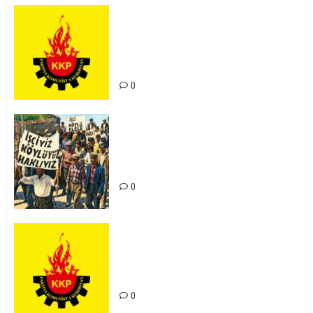
KKP Parti Meclisi Sonuç Bildirisi:
Ortadoğu Yeniden Şekillenirken
Kürdistan’ın Geleceği ve
Mücadele Hattımız
0
15-16 Haziran İşçi Direnişi’nin 56.
Yılında: Yeni Direnişler
Kaçınılmazdır!
0
Rahmi Koç’un Sözleri Bir Gaf
Değil, Sömürgeci Zihniyetin
İfadesidir
0