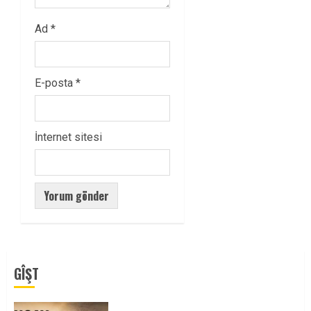
Ad
*
E-posta
*
İnternet sitesi
GÎŞT