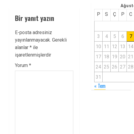
Ağust
P
S
Ç
P
C
Bir yanıt yazın
E-posta adresiniz
3
4
5
6
7
yayınlanmayacak.
Gerekli
10
11
12
13
14
alanlar
*
ile
işaretlenmişlerdir
17
18
19
20
21
Yorum
*
24
25
26
27
28
31
« Tem