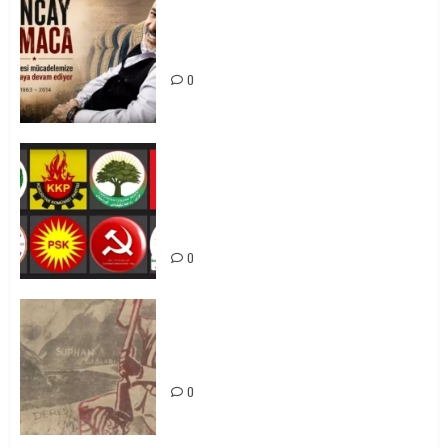
Tuncay Atmaca Yoldaşın Anısı
Mücadelemizde Yaşıyor
0
Foruma Çep a Kurdistanî: Em bang
li hemû hêzên Kurdistanî dikin ku
bi yekhelwestî rûbirûyî geşedanan
bibin
0
Zilan Katliamı’nı Unutmadık,
Unutturmayacağız!
0