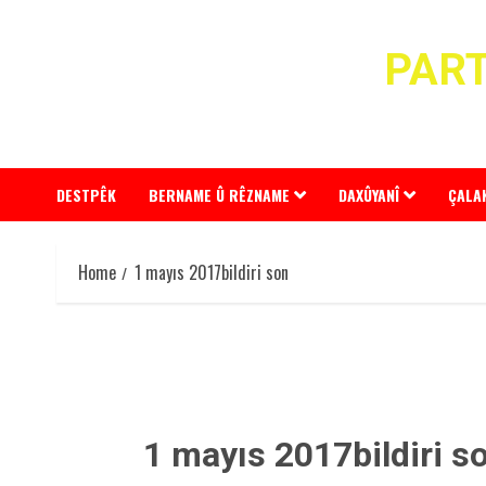
Skip
to
PART
content
DESTPÊK
BERNAME Û RÊZNAME
DAXÛYANÎ
ÇALA
Home
1 mayıs 2017bildiri son
1 mayıs 2017bildiri s