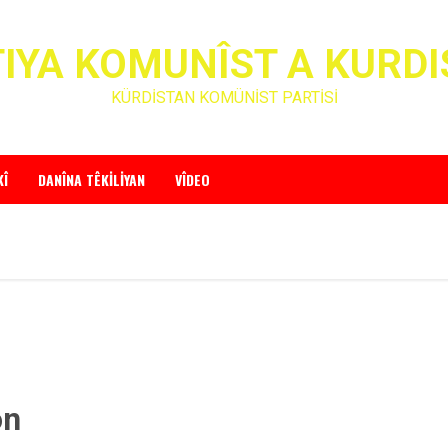
IYA KOMUNÎST A KURD
KÜRDİSTAN KOMÜNİST PARTİSİ
KÎ
DANÎNA TÊKILIYAN
VÎDEO
on