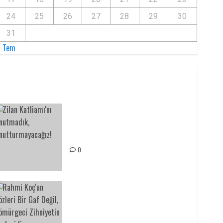
24
25
26
27
28
29
30
31
« Tem
Zilan Katliamı’nı Unutmadık,
Unutturmayacağız!
0
Rahmi Koç’un Sözleri Bir Gaf
Değil, Sömürgeci Zihniyetin
İfadesidir