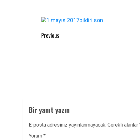
Post
Previous
navigation
Previous
post:
Bir yanıt yazın
E-posta adresiniz yayınlanmayacak.
Gerekli alanlar
Yorum
*