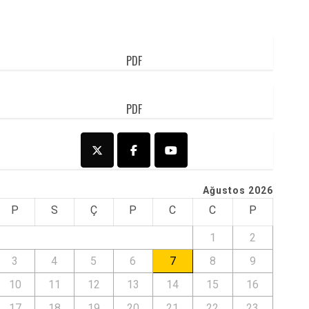
PDF
PDF
Ağustos 2026
P
S
Ç
P
C
C
P
1
2
3
4
5
6
7
8
9
10
11
12
13
14
15
16
17
18
19
20
21
22
23