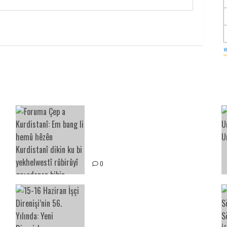
Foruma Çep a Kurdistanî: Em
bang li hemû hêzên Kurdistanî
dikin ku bi yekhelwestî rûbirûyî
geşedanan bibin
0
15-16 Haziran İşçi Direnişi’nin
56. Yılında: Yeni Direnişler
Kaçınılmazdır!