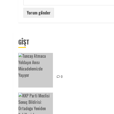
GÎŞT
Tuncay Atmaca Yoldaşın Anısı
Mücadelemizde Yaşıyor
0
KKP Parti Meclisi Sonuç
Bildirisi: Ortadoğu Yeniden
Şekillenirken Kürdistan’ın