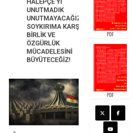
HALEPÇE’Yİ
UNUTMADIK
UNUTMAYACAĞIZ!
SOYKIRIMA KARŞI
PDF
BİRLİK VE
ÖZGÜRLÜK
MÜCADELESİNİ
BÜYÜTECEĞİZ!
PDF