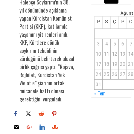
Halepçe Soykırımı’nın 38.
yıl dönümünde açıklama
Ağust
yapan Kürdistan Komünist
P
S
Ç
P
C
Partisi (KKP), katliamda
yaşamını yitirenleri andı.
KKP, Kürtlere dönük
3
4
5
6
7
soykırım tehdidinin
10
11
12
13
14
sürdüğünü belirterek ulusal
17
18
19
20
21
birlik çağrısı yaptı; “Rojava,
Rojhilat, Kurdistan Yek
24
25
26
27
28
Welat e” şiarının ortak
31
mücadele hattı olması
« Tem
gerektiğini vurguladı.