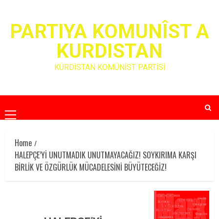
Skip
to
PARTIYA KOMUNÎST A
content
KURDISTAN
KÜRDİSTAN KOMÜNİST PARTİSİ
Primary
Menu
Home
HALEPÇE’Yİ UNUTMADIK UNUTMAYACAĞIZ! SOYKIRIMA KARŞI
BİRLİK VE ÖZGÜRLÜK MÜCADELESİNİ BÜYÜTECEĞİZ!