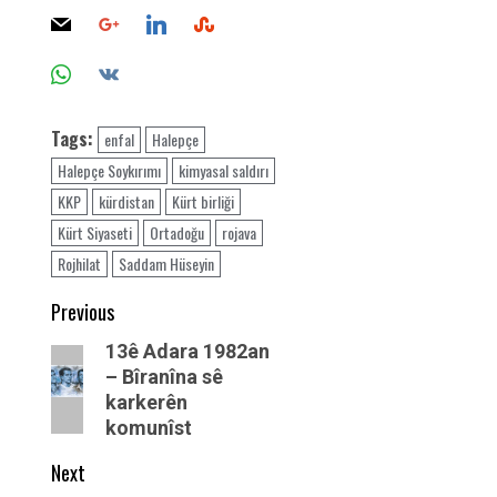
Tags:
enfal
Halepçe
Halepçe Soykırımı
kimyasal saldırı
KKP
kürdistan
Kürt birliği
Kürt Siyaseti
Ortadoğu
rojava
Rojhilat
Saddam Hüseyin
Post
Previous
navigation
Previous
13ê Adara 1982an
– Bîranîna sê
post:
karkerên
komunîst
Next