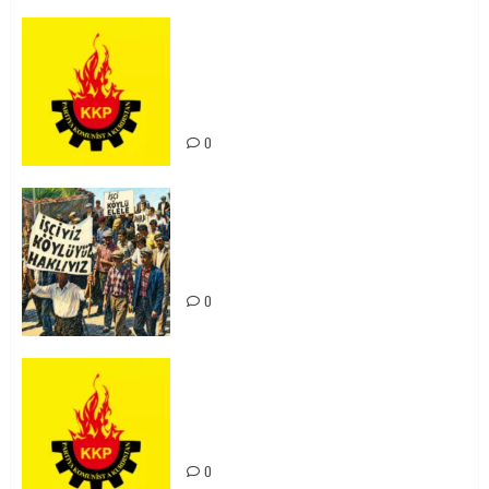
KKP Parti Meclisi Sonuç Bildirisi:
Ortadoğu Yeniden Şekillenirken
Kürdistan’ın Geleceği ve
Mücadele Hattımız
0
15-16 Haziran İşçi Direnişi’nin 56.
Yılında: Yeni Direnişler
Kaçınılmazdır!
0
Rahmi Koç’un Sözleri Bir Gaf
Değil, Sömürgeci Zihniyetin
İfadesidir
0