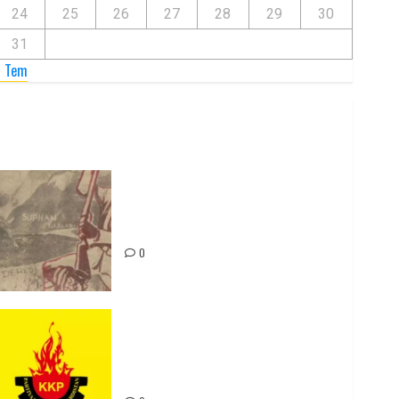
24
25
26
27
28
29
30
31
« Tem
Zilan Katliamı’nı Unutmadık,
Unutturmayacağız!
0
Rahmi Koç’un Sözleri Bir Gaf
Değil, Sömürgeci Zihniyetin
İfadesidir