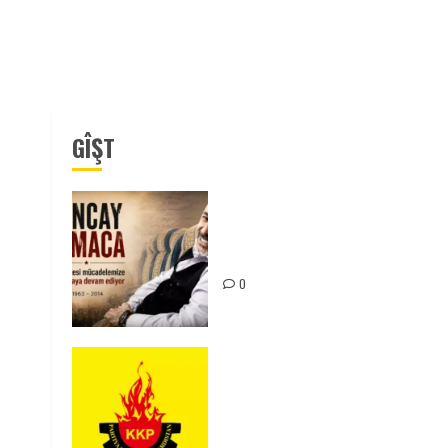
GÎŞT
Tuncay Atmaca Yoldaşın Anısı
Mücadelemizde Yaşıyor
0
KKP Parti Meclisi Sonuç
Bildirisi: Ortadoğu Yeniden
Şekillenirken Kürdistan’ın
Geleceği ve Mücadele Hattım