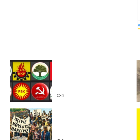
Foruma Çep a Kurdistanî: Em
bang li hemû hêzên Kurdistanî
dikin ku bi yekhelwestî rûbirûyî
geşedanan bibin
0
15-16 Haziran İşçi Direnişi’nin
56. Yılında: Yeni Direnişler
Kaçınılmazdır!
ız