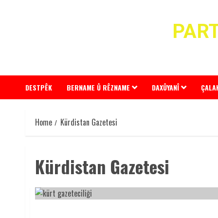
Skip
to
PART
content
DESTPÊK
BERNAME Û RÊZNAME
DAXÛYANÎ
ÇALA
Home
Kürdistan Gazetesi
Kürdistan Gazetesi
22 NİSAN KÜRT GAZETECİLER GÜNÜ KUTLU