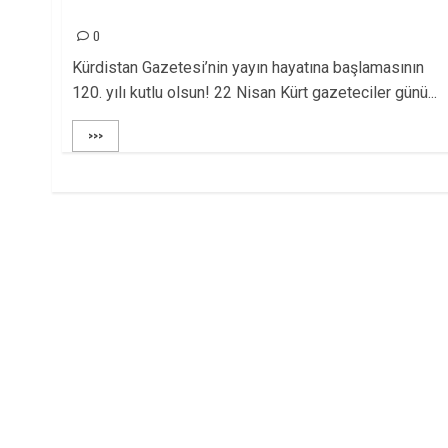
OLSUN!
0
Kürdistan Gazetesi’nin yayın hayatına başlamasının
120. yılı kutlu olsun! 22 Nisan Kürt gazeteciler günü...
>>>