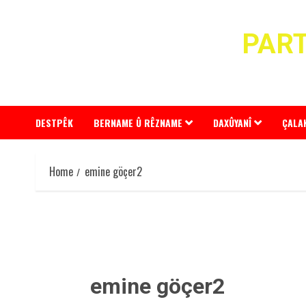
Skip
to
PART
content
DESTPÊK
BERNAME Û RÊZNAME
DAXÛYANÎ
ÇALA
Home
emine göçer2
emine göçer2