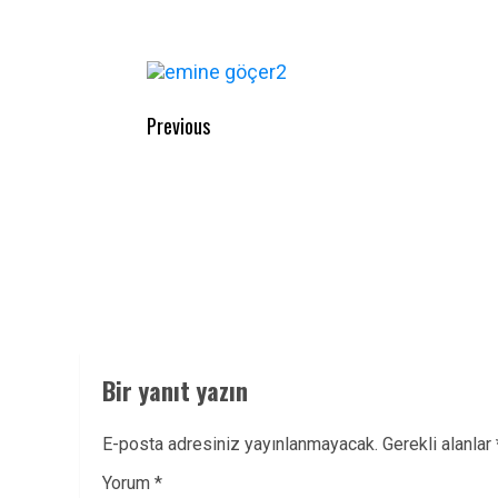
Post
Previous
navigation
Previous
post:
Bir yanıt yazın
E-posta adresiniz yayınlanmayacak.
Gerekli alanlar
Yorum
*