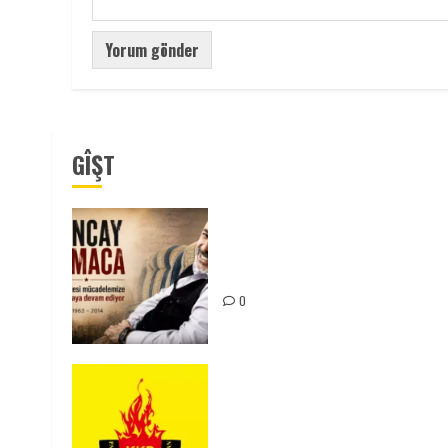
GÎŞT
Tuncay Atmaca Yoldaşın Anısı
Mücadelemizde Yaşıyor
0
KKP Parti Meclisi Sonuç
Bildirisi: Ortadoğu Yeniden
Şekillenirken Kürdistan’ın