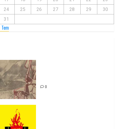
24
25
26
27
28
29
30
31
« Tem
Zilan Katliamı’nı Unutmadık,
Unutturmayacağız!
0
Rahmi Koç’un Sözleri Bir Gaf
Değil, Sömürgeci Zihniyetin
İfadesidir