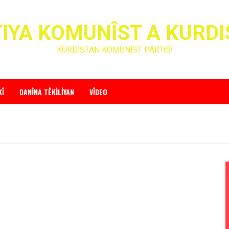
IYA KOMUNÎST A KURD
KÜRDİSTAN KOMÜNİST PARTİSİ
KÎ
DANÎNA TÊKILIYAN
VÎDEO