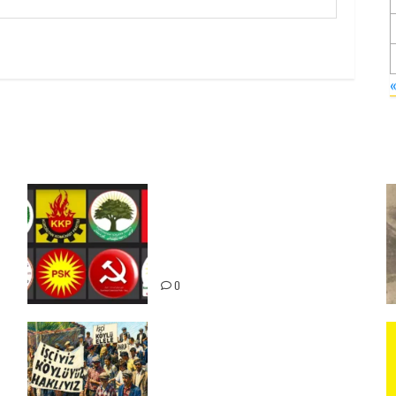
Foruma Çep a Kurdistanî: Em
bang li hemû hêzên Kurdistanî
dikin ku bi yekhelwestî rûbirûyî
geşedanan bibin
0
15-16 Haziran İşçi Direnişi’nin
56. Yılında: Yeni Direnişler
Kaçınılmazdır!